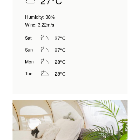
27
°
C
Humidity: 38%
Wind: 3.22m/s
27
°
C
Sat
27
°
C
Sun
28
°
C
Mon
28
°
C
Tue