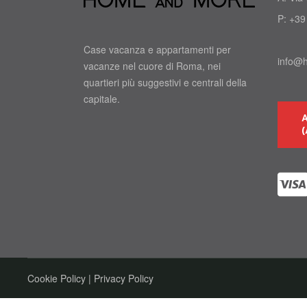
P:
+39
Case vacanza e appartamenti per
info@
vacanze nel cuore di Roma, nei
quartieri più suggestivi e centrali della
capitale.
(
Cookie Policy
|
Privacy Policy