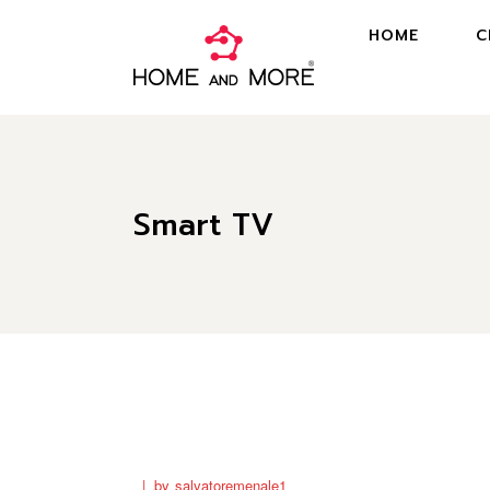
HOME
C
Smart TV
by
salvatoremenale1