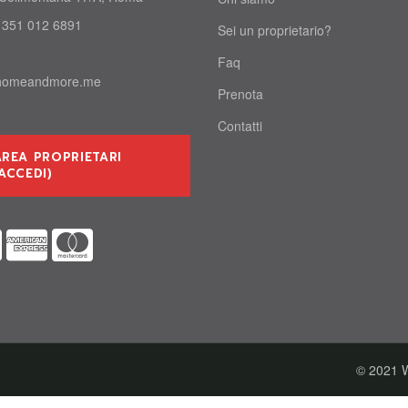
 351 012 6891
Sei un proprietario?
Faq
homeandmore.me
Prenota
Contatti
AREA PROPRIETARI
ACCEDI)
© 2021 W