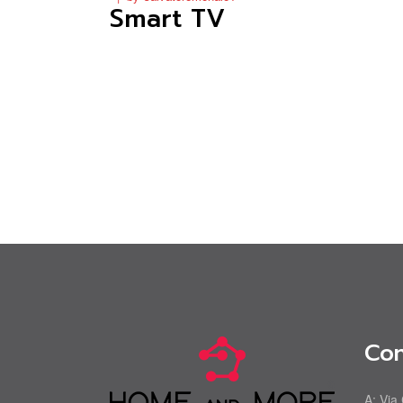
Smart TV
Con
A:
Via