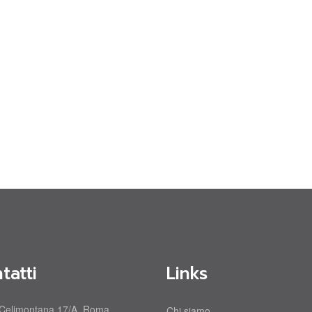
tatti
Links
 Celimontana 17/A, Roma
Chi siamo