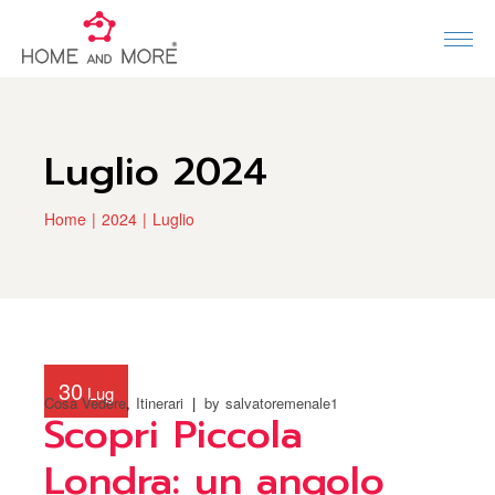
Luglio 2024
Home
2024
Luglio
30
Lug
Cosa Vedere
Itinerari
by
salvatoremenale1
Scopri Piccola
Londra: un angolo