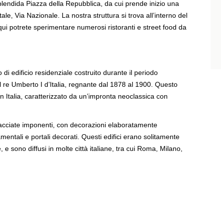
plendida Piazza della Repubblica, da cui prende inizio una
ale, Via Nazionale. La nostra struttura si trova all’interno del
: qui potrete sperimentare numerosi ristoranti e street food da
 di edificio residenziale costruito durante il periodo
l re Umberto I d’Italia, regnante dal 1878 al 1900. Questo
a in Italia, caratterizzato da un’impronta neoclassica con
 facciate imponenti, con decorazioni elaboratamente
namentali e portali decorati. Questi edifici erano solitamente
, e sono diffusi in molte città italiane, tra cui Roma, Milano,