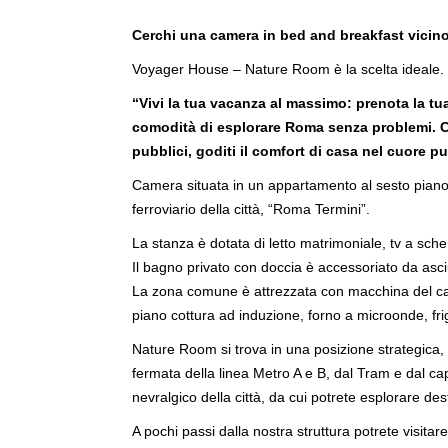
Cerchi una camera in bed and breakfast vicino
Voyager House – Nature Room è la scelta ideale.
“Vivi la tua vacanza al massimo: prenota la tu
comodità di esplorare Roma senza problemi. Co
pubblici, goditi il comfort di casa nel cuore pu
Camera situata in un appartamento al sesto piano
ferroviario della città, “Roma Termini”.
La stanza è dotata di letto matrimoniale, tv a scherm
Il bagno privato con doccia è accessoriato da asci
La zona comune è attrezzata con macchina del caffè
piano cottura ad induzione, forno a microonde, frigo
Nature Room si trova in una posizione strategica, 
fermata della linea Metro A e B, dal Tram e dal ca
nevralgico della città, da cui potrete esplorare de
A pochi passi dalla nostra struttura potrete visit