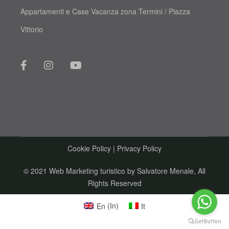
Appartamenti e Case Vacanza zona Termini / Piazza
Vittorio
Cookie Policy
|
Privacy Policy
© 2021 Web Marketing turistico by
Salvatore Menale
, All
Rights Reserved
En
(
In
)
It