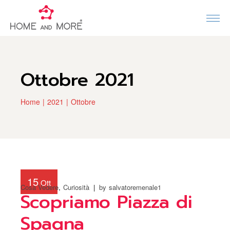
Ottobre 2021
Home
2021
Ottobre
15
Ott
Cosa Vedere
Curiosità
by
salvatoremenale1
Scopriamo Piazza di
Spagna