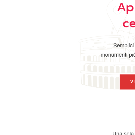
Ap
c
Semplici 
monumenti più 
V
Una sola m