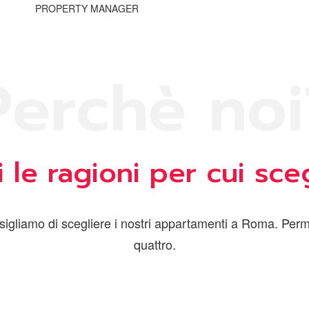
PROPERTY MANAGER
P
e
r
c
h
è
n
o
i
 le ragioni per cui sceg
 consigliamo di scegliere i nostri appartamenti a Roma. Per
quattro.