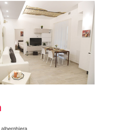
m
a alberghiera