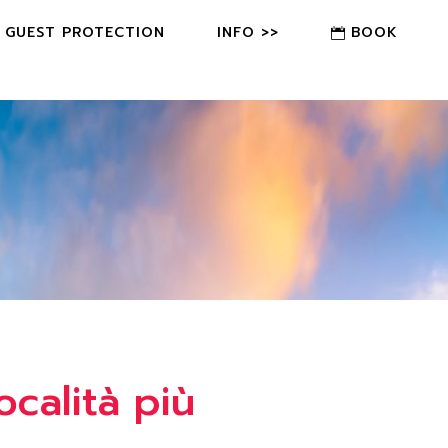
GUEST PROTECTION
INFO >>
BOOK
FAQ
CONTACT US
OWNER?
calità più