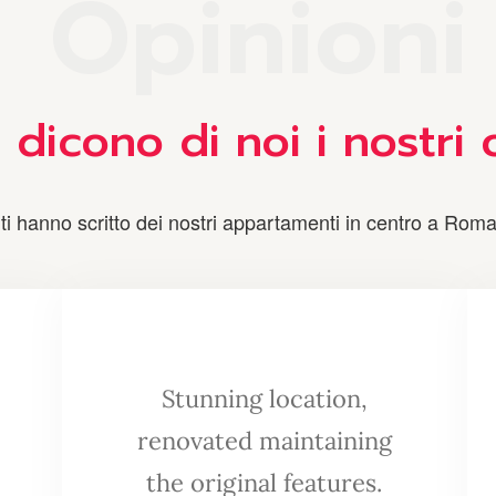
O
p
i
n
i
o
n
i
dicono di noi i nostri 
i hanno scritto dei nostri appartamenti in centro a Roma; 
Stunning location,
renovated maintaining
the original features.