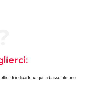
?
lierci:
mettici di indicartene qui in basso almeno