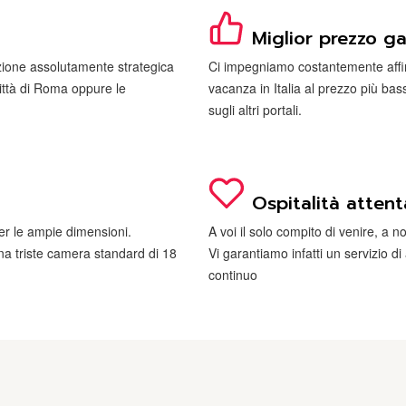
Miglior prezzo ga
izione assolutamente strategica
Ci impegniamo costantemente affin
 città di Roma oppure le
vacanza in Italia al prezzo più bas
sugli altri portali.
Ospitalità atten
per le ampie dimensioni.
A voi il solo compito di venire, a n
na triste camera standard di 18
Vi garantiamo infatti un servizio d
continuo